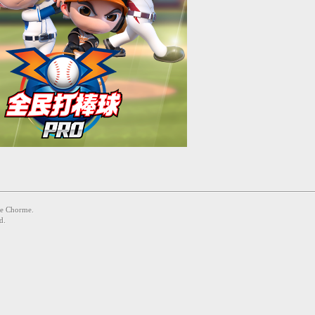
Chorme.
d.